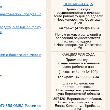
ПРИЕМНАЯ СУДА
ия
Прием граждан
осуществляется в течение
ркотических средств, с
всего рабочего дня по адресу:
г. Новохоперск, ул. Советская,
д. 28
редств, а также по факту
Тел./факс: (47353)3-13-34
ре
Прием исковых заявлений и
заявлений осуществляется
только по адресу:
г. Новохоперск, ул. Советская,
д. 28
КАНЦЕЛЯРИЯ СУДА
и с банковского счета и
Прием граждан
осуществляется в течение
всего рабочего дня
(1 этаж, кабинет № 102)
ты
Тел./факс:(47353)3-13-34
Елань-Коленовская
постоянная сессия
Новохопёрского районного
суда Воронежской области
397420, Воронежская область,
Новохопёрский район, с.
у ОГИБДД ОМВД России по
Елань-Колено, ул. Крейзера,
д.24,