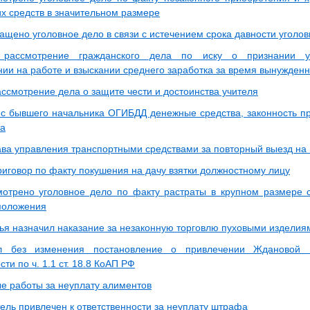
их средств в значительном размере
ащено уголовное дело в связи с истечением срока давности уголо
рассмотрение гражданского дела по иску о признании ув
нии на работе и взыскании среднего заработка за время вынужденн
ассмотрение дела о защите чести и достоинства учителя
 с бывшего начальника ОГИБДД денежные средства, законность п
на
ва управления транспортными средствами за повторный выезд на 
риговор по факту покушения на дачу взятки должностному лицу
отрено уголовное дело по факту растраты в крупном размере 
положения
ья назначил наказание за незаконную торговлю пуховыми изделия
л без изменения постановление о привлечении Ждановой 
сти по ч. 1.1 ст. 18.8 КоАП РФ
е работы за неуплату алиментов
ель привлечен к ответственности за неуплату штрафа