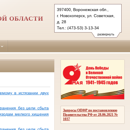
397400, Воронежская обл.,
г. Новохоперск, ул. Советская,
ОЙ ОБЛАСТИ
д. 28
Тел.: (473-53) 3-13-34
novohopersky.vrn@sudrf.ru
развернуть
емому в истязании двух
хранения без цели сбыта
Запросы ОПФР по постановлению
пизодам мелкого хищения
Правительства РФ от 28.06.2021 №
1037
хранения без цели сбыта