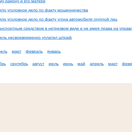
му району и его матери
пило уголовное дело по факту мошенничества
ило уголовное дело по факту угона автомобиля группой лиц
анспортным средством в нетрезвом виде и не имея права на управ
ель несвоевременно уплатил штраф
рель
март
февраль
январь
брь
сентябрь
август
июль
июнь
май
апрель
март
февр