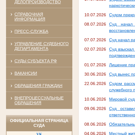
ДЕЛОПРОИЗВОДСТВО
наркотическ
СПРАВОЧНАЯ
10.07.2026
Судом прекр
ИНФОРМАЦИЯ
08.07.2026
Суд начал 
восстановле
ПРЕСС-СЛУЖБА
07.07.2026
Суд начал р
УПРАВЛЕНИЕ СУДЕБНОГО
ДЕПАРТАМЕНТА
02.07.2026
Суд взыскал
подтвержде
СУДЫ СУБЪЕКТА РФ
01.07.2026
Лишение пра
ВАКАНСИИ
30.06.2026
Суд вынес п
22.06.2026
Судом рассм
ОБРАЩЕНИЯ ГРАЖДАН
служебного 
ВНЕПРОЦЕССУАЛЬНЫЕ
10.06.2026
Мировой суд
ОБРАЩЕНИЯ
09.06.2026
Суд остави
ответственно
ОФИЦИАЛЬНАЯ СТРАНИЦА
08.06.2026
Обязательны
СУДА
04.06.2026
Местный жит
VK