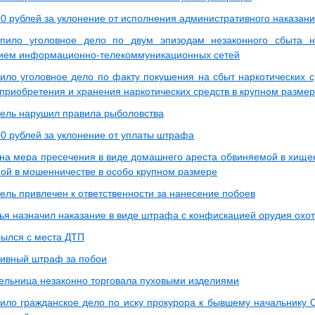
0 рублей за уклонение от исполнения административного наказан
пило уголовное дело по двум эпизодам незаконного сбыта на
ием информационно-телекоммуникационных сетей
пило уголовное дело по факту покушения на сбыт наркотических с
 приобретения и хранения наркотических средств в крупном разме
ель нарушил правила рыболовства
0 рублей за уклонение от уплаты штрафа
на мера пресечения в виде домашнего ареста обвиняемой в хищени
ой в мошенничестве в особо крупном размере
ель привлечен к ответственности за нанесение побоев
ья назначил наказание в виде штрафа с конфискацией орудия охо
рылся с места ДТП
ивный штраф за побои
ельница незаконно торговала пуховыми изделиями
пило гражданское дело по иску прокурора к бывшему начальник