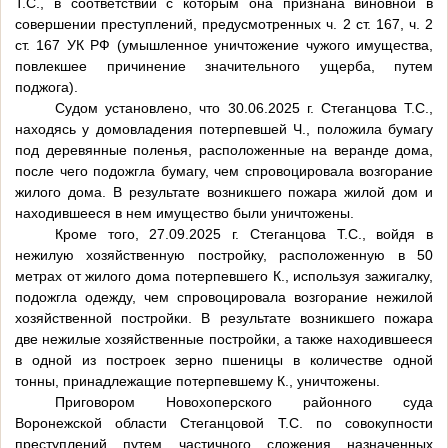
Т.С., в соответствии с которым она признана виновной в
совершении преступлений, предусмотренных ч. 2 ст. 167, ч. 2
ст. 167 УК РФ (умышленное уничтожение чужого имущества,
повлекшее причинение значительного ущерба, путем
поджога).
Судом установлено, что 30.06.2025 г. Стеганцова Т.С.,
находясь у домовладения потерпевшей Ч., положила бумагу
под деревянные поленья, расположенные на веранде дома,
после чего подожгла бумагу, чем спровоцировала возгорание
жилого дома. В результате возникшего пожара жилой дом и
находившееся в нем имущество были уничтожены.
Кроме того, 27.09.2025 г. Стеганцова Т.С., войдя в
нежилую хозяйственную постройку, расположенную в 50
метрах от жилого дома потерпевшего К., используя зажигалку,
подожгла одежду, чем спровоцировала возгорание нежилой
хозяйственной постройки. В результате возникшего пожара
две нежилые хозяйственные постройки, а также находившееся
в одной из построек зерно пшеницы в количестве одной
тонны, принадлежащие потерпевшему К., уничтожены.
Приговором Новохоперского районного суда
Воронежской области Стеганцовой Т.С. по совокупности
преступлений путем частичного сложения назначенных