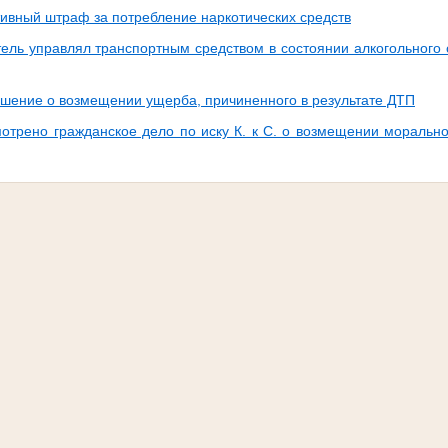
ивный штраф за потребление наркотических средств
ель управлял транспортным средством в состоянии алкогольного 
шение о возмещении ущерба, причиненного в результате ДТП
отрено гражданское дело по иску К. к С. о возмещении морально