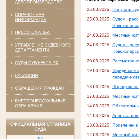
ДЕЛОПРОИЗВОДСТВО
25.03.2025
Получить су
СПРАВОЧНАЯ
25.03.2025
Судом расс
ИНФОРМАЦИЯ
Новохоперск
ПРЕСС-СЛУЖБА
24.03.2025
Местный жит
24.03.2025
Судом расс
УПРАВЛЕНИЕ СУДЕБНОГО
ДЕПАРТАМЕНТА
Новохоперск
20.03.2025
Рассмотрено
СУДЫ СУБЪЕКТА РФ
19.03.2025
Юридическое
ВАКАНСИИ
передаче св
18.03.2025
Штраф за не
ОБРАЩЕНИЯ ГРАЖДАН
17.03.2025
Местный жит
ВНЕПРОЦЕССУАЛЬНЫЕ
ОБРАЩЕНИЯ
14.03.2025
Обязательны
14.03.2025
Арест за по
ОФИЦИАЛЬНАЯ СТРАНИЦА
13.03.2025
Привлечен к
СУДА
12.03.2025
Местный жит
VK