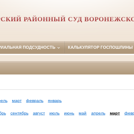
СКИЙ РАЙОННЫЙ СУД ВОРОНЕЖСК
РИАЛЬНАЯ ПОДСУДНОСТЬ
КАЛЬКУЛЯТОР ГОСПОШЛИНЫ
рель
март
февраль
январь
брь
сентябрь
август
июль
июнь
май
апрель
март
фев
а