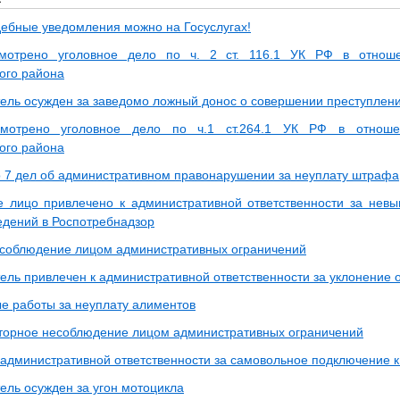
дебные уведомления можно на Госуслугах!
мотрено уголовное дело по ч. 2 ст. 116.1 УК РФ в отноше
ого района
ель осужден за заведомо ложный донос о совершении преступлен
мотрено уголовное дело по ч.1 ст.264.1 УК РФ в отноше
ого района
 7 дел об административном правонарушении за неуплату штрафа
 лицо привлечено к административной ответственности за нев
едений в Роспотребнадзор
соблюдение лицом административных ограничений
ель привлечен к административной ответственности за уклонение 
е работы за неуплату алиментов
вторное несоблюдение лицом административных ограничений
 административной ответственности за самовольное подключение к
ель осужден за угон мотоцикла