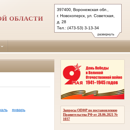
397400, Воронежская обл.,
г. Новохоперск, ул. Советская,
ОЙ ОБЛАСТИ
д. 28
Тел.: (473-53) 3-13-34
novohopersky.vrn@sudrf.ru
развернуть
раль
январь
Запросы ОПФР по постановлению
Правительства РФ от 28.06.2021 №
1037