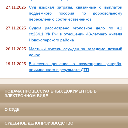
27.11.2025
Суд взыскал затраты, связанные с выплатой
подъемного пособия по добровольному
переселению соотечественников
27.11.2025
Судом рассмотрено уголовное дело по ч.1
ст.264.1 УК РФ в отношении 43-летнего жителя
Новохоперского района
26.11.2025
Местный житель осужден за заведомо ложный
донос
19.11.2025
Вынесено решение о возмещении ущерба,
причиненного в результате ДТП
ПОДАЧА ПРОЦЕССУАЛЬНЫХ ДОКУМЕНТОВ В
ЭЛЕКТРОННОМ ВИДЕ
О СУДЕ
СУДЕБНОЕ ДЕЛОПРОИЗВОДСТВО