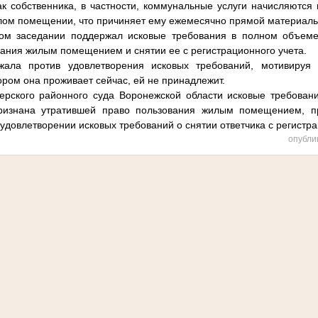
ак собственника, в частности, коммунальные услуги начисляются 
лом помещении, что причиняет ему ежемесячно прямой материал
ном заседании поддержал исковые требования в полном объем
вания жилым помещением и снятии ее с регистрационного учета.
ажала против удовлетворения исковых требований, мотивируя
тором она проживает сейчас, ей не принадлежит.
рского районного суда Воронежской области исковые требовани
 признана утратившей право пользования жилым помещением, 
 удовлетворении исковых требований о снятии ответчика с регистра
опубли