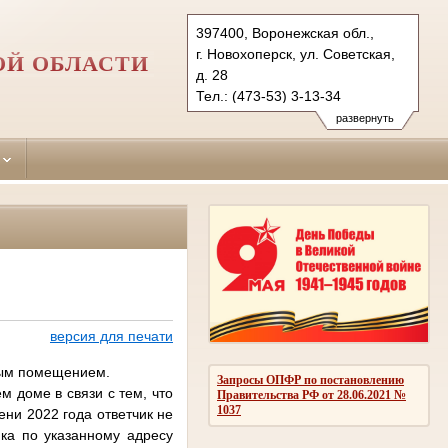
397400, Воронежская обл.,
г. Новохоперск, ул. Советская,
ОЙ ОБЛАСТИ
д. 28
Тел.: (473-53) 3-13-34
novohopersky.vrn@sudrf.ru
развернуть
версия для печати
лым помещением.
Запросы ОПФР по постановлению
ем доме в связи с тем, что
Правительства РФ от 28.06.2021 №
1037
ни 2022 года ответчик не
ка по указанному адресу