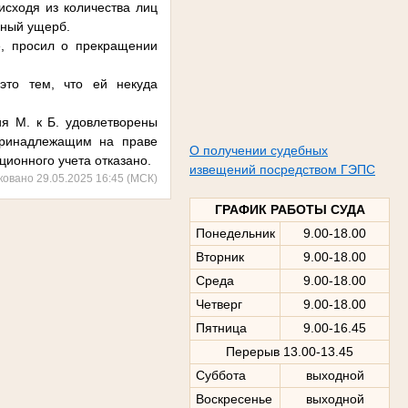
исходя из количества лиц
ьный ущерб.
е, просил о прекращении
 это тем, что ей некуда
я М. к Б. удовлетворены
принадлежащим на праве
О получении судебных
ционного учета отказано.
извещений посредством ГЭПС
ковано 29.05.2025 16:45 (МСК)
ГРАФИК РАБОТЫ СУДА
Понедельник
9.00-18.00
Вторник
9.00-18.00
Среда
9.00-18.00
Четверг
9.00-18.00
Пятница
9.00-16.45
Перерыв 13.00-13.45
Суббота
выходной
Воскресенье
выходной