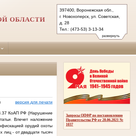
397400, Воронежская обл.,
г. Новохоперск, ул. Советская,
ОЙ ОБЛАСТИ
д. 28
Тел.: (473-53) 3-13-34
novohopersky.vrn@sudrf.ru
развернуть
ы
версия для печати
 8.37 КоАП РФ (Нарушение
Запросы ОПФР по постановлению
татьи. Влечет наложение
Правительства РФ от 28.06.2021 №
1037
онфискацией орудий охоты
х лиц - от двадцати тысяч