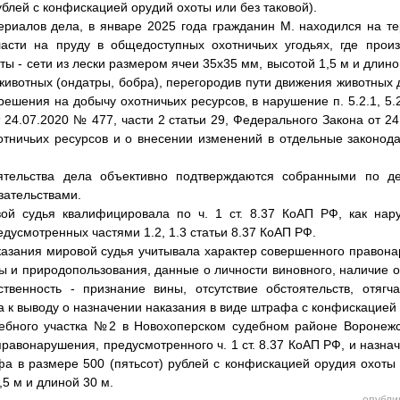
ублей с конфискацией орудий охоты или без таковой).
териалов дела, в январе 2025 года гражданин М. находился на т
асти на пруду в общедоступных охотничьих угодьях, где произ
ы - сети из лески размером ячеи 35x35 мм, высотой 1,5 м и длино
животных (ондатры, бобра), перегородив пути движения животных 
решения на добычу охотничьих ресурсов, в нарушение п. 5.2.1, 5.2
 24.07.2020 № 477, части 2 статьи 29, Федерального Закона от 24
отничьих ресурсов и о внесении изменений в отдельные законод
оятельства дела объективно подтверждаются собранными по д
зательствами.
ой судья квалифицировала по ч. 1 ст. 8.37 КоАП РФ, как нар
дусмотренных частями 1.2, 1.3 статьи 8.37 КоАП РФ.
казания мировой судья учитывала характер совершенного правон
 и природопользования, данные о личности виновного, наличие 
ственность - признание вины, отсутствие обстоятельств, отяг
а к выводу о назначении наказания в виде штрафа с конфискацией
ебного участка №2 в Новохоперском судебном районе Воронежс
равонарушения, предусмотренного ч. 1 ст. 8.37 КоАП РФ, и назнач
а в размере 500 (пятьсот) рублей с конфискацией орудия охоты 
,5 м и длиной 30 м.
опубли