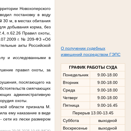
ерритории Новохоперского
водил постановку в воду
й 30 м, в местах обитания
для добывания корма, без
.4, п.62.26 Правил охоты,
.07.2009 г. № 209-ФЗ «Об
ательные акты Российской
О получении судебных
извещений посредством ГЭПС
елу и исследованными в
ГРАФИК РАБОТЫ СУДА
ушение правил охоты, за
Понедельник
9.00-18.00
арушения, посягающего на
Вторник
9.00-18.00
обстоятельств смягчающих
Среда
9.00-18.00
чающих административную
Четверг
9.00-18.00
 орудия охоты.
Пятница
9.00-16.45
кой области признала М.
ила ему наказание в виде
Перерыв 13.00-13.45
- сети из лески размером
Суббота
выходной
Воскресенье
выходной
ковано 29.05.2025 10:48 (МСК)