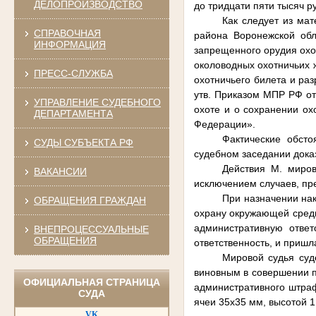
ДЕЛОПРОИЗВОДСТВО
до тридцати пяти тысяч р
Как следует из ма
СПРАВОЧНАЯ
района Воронежской обл
ИНФОРМАЦИЯ
запрещенного орудия охот
околоводных охотничьих 
ПРЕСС-СЛУЖБА
охотничьего билета и раз
утв. Приказом МПР РФ от
УПРАВЛЕНИЕ СУДЕБНОГО
охоте и о сохранении ох
ДЕПАРТАМЕНТА
Федерации».
Фактические обст
СУДЫ СУБЪЕКТА РФ
судебном заседании дока
Действия М. миров
ВАКАНСИИ
исключением случаев, пре
При назначении на
ОБРАЩЕНИЯ ГРАЖДАН
охрану окружающей среды
административную ответ
ВНЕПРОЦЕССУАЛЬНЫЕ
ОБРАЩЕНИЯ
ответственность, и пришл
Мировой судья суд
виновным в совершении п
ОФИЦИАЛЬНАЯ СТРАНИЦА
административного штраф
СУДА
ячеи 35x35 мм, высотой 1
VK