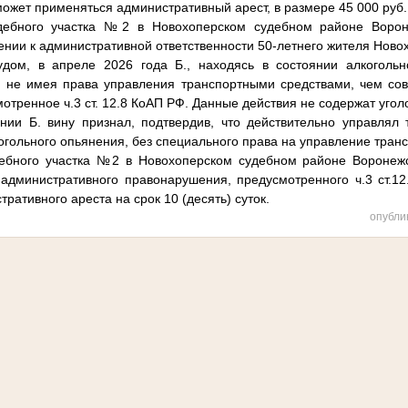
ожет применяться административный арест, в размере 45 000 руб.
дебного участка №2 в Новохоперском судебном районе Ворон
ении к административной ответственности 50-летнего жителя Ново
удом, в апреле 2026 года Б., находясь в состоянии алкогольн
, не имея права управления транспортными средствами, чем со
тренное ч.3 ст. 12.8 КоАП РФ. Данные действия не содержат угол
нии Б. вину признал, подтвердив, что действительно управлял 
огольного опьянения, без специального права на управление тран
ебного участка №2 в Новохоперском судебном районе Воронежс
административного правонарушения, предусмотренного ч.3 ст.12
ративного ареста на срок 10 (десять) суток.
опубли