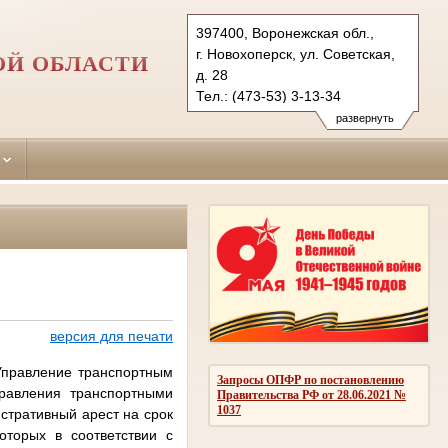
397400, Воронежская обл.,
г. Новохоперск, ул. Советская,
ОЙ ОБЛАСТИ
д. 28
Тел.: (473-53) 3-13-34
novohopersky.vrn@sudrf.ru
развернуть
версия для печати
Управление транспортным
Запросы ОПФР по постановлению
равления транспортными
Правительства РФ от 28.06.2021 №
1037
стративный арест на срок
оторых в соответствии с