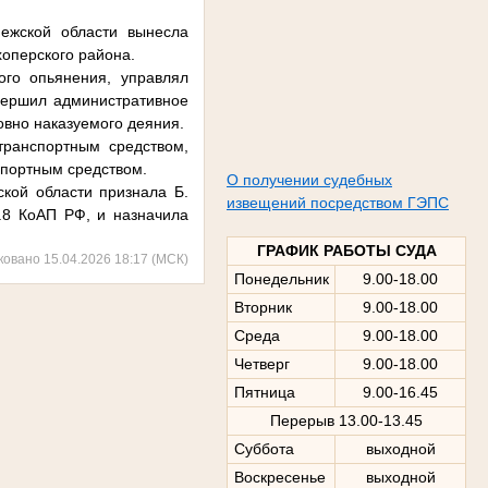
ежской области вынесла
хоперского района.
ого опьянения, управлял
вершил административное
овно наказуемого деяния.
транспортным средством,
спортным средством.
О получении судебных
кой области признала Б.
извещений посредством ГЭПС
.8 КоАП РФ, и назначила
ГРАФИК РАБОТЫ СУДА
ковано 15.04.2026 18:17 (МСК)
Понедельник
9.00-18.00
Вторник
9.00-18.00
Среда
9.00-18.00
Четверг
9.00-18.00
Пятница
9.00-16.45
Перерыв 13.00-13.45
Суббота
выходной
Воскресенье
выходной