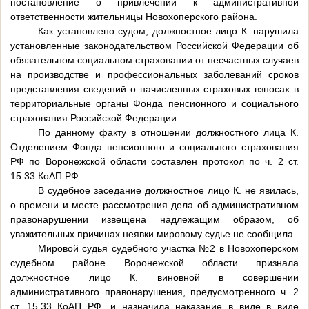
постановление о привлечении к административной
ответственности жительницы Новохоперского района.
Как установлено судом, должностное лицо К. нарушила
установленные законодательством Российской Федерации об
обязательном социальном страховании от несчастных случаев
на производстве и профессиональных заболеваний сроков
представления сведений о начисленных страховых взносах в
территориальные органы Фонда пенсионного и социального
страхования Российской Федерации.
По данному факту в отношении должностного лица К.
Отделением Фонда пенсионного и социального страхования
РФ по Воронежской области составлен протокол по ч. 2 ст.
15.33 КоАП РФ.
В судебное заседание должностное лицо К. не явилась,
о времени и месте рассмотрения дела об административном
правонарушении извещена надлежащим образом, об
уважительных причинах неявки мировому судье не сообщила.
Мировой судья судебного участка №2 в Новохоперском
судебном районе Воронежской области признала
должностное лицо К. виновной в совершении
административного правонарушения, предусмотренного ч. 2
ст. 15.33 КоАП РФ, и назначила наказание в виде в виде