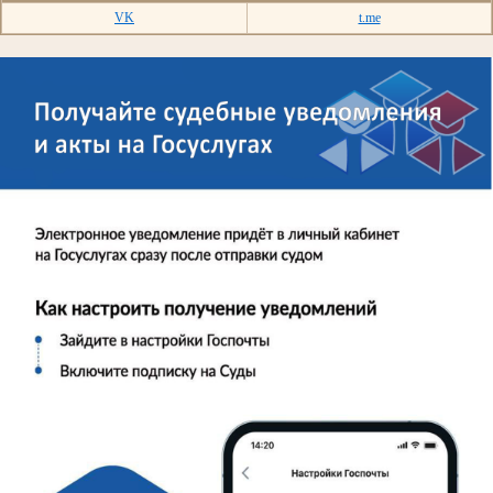
VK
t.me