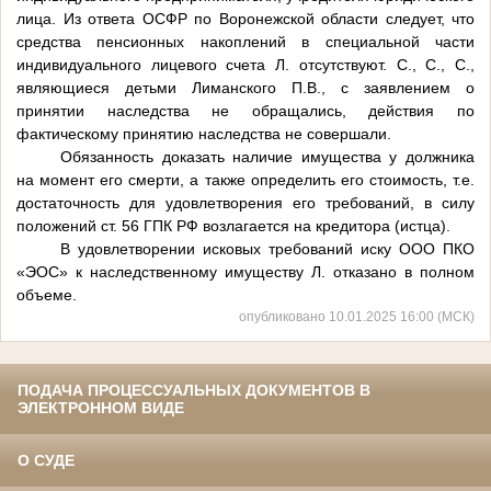
лица. Из ответа ОСФР по Воронежской области следует, что
средства пенсионных накоплений в специальной части
индивидуального лицевого счета Л. отсутствуют. С., С., С.,
являющиеся детьми Лиманского П.В., с заявлением о
принятии наследства не обращались, действия по
фактическому принятию наследства не совершали.
Обязанность доказать наличие имущества у должника
на момент его смерти, а также определить его стоимость, т.е.
достаточность для удовлетворения его требований, в силу
положений ст. 56 ГПК РФ возлагается на кредитора (истца).
В удовлетворении исковых требований иску ООО ПКО
«ЭОС» к наследственному имуществу Л. отказано в полном
объеме.
опубликовано 10.01.2025 16:00 (МСК)
ПОДАЧА ПРОЦЕССУАЛЬНЫХ ДОКУМЕНТОВ В
ЭЛЕКТРОННОМ ВИДЕ
О СУДЕ