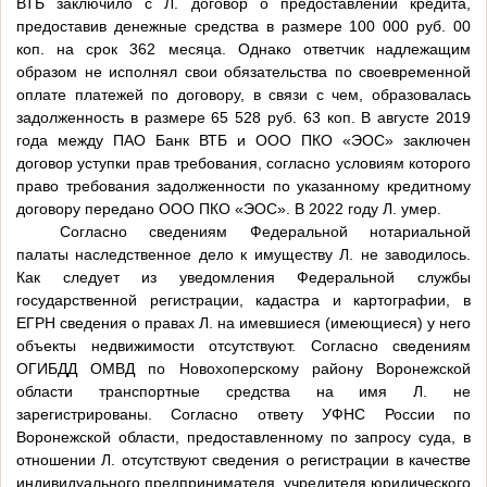
ВТБ заключило с Л. договор о предоставлении кредита,
предоставив денежные средства в размере 100 000 руб. 00
коп. на срок 362 месяца. Однако ответчик надлежащим
образом не исполнял свои обязательства по своевременной
оплате платежей по договору, в связи с чем, образовалась
задолженность в размере 65 528 руб. 63 коп. В августе 2019
года между ПАО Банк ВТБ и ООО ПКО «ЭОС» заключен
договор уступки прав требования, согласно условиям которого
право требования задолженности по указанному кредитному
договору передано ООО ПКО «ЭОС». В 2022 году Л. умер.
Согласно сведениям Федеральной нотариальной
палаты наследственное дело к имуществу Л. не заводилось.
Как следует из уведомления Федеральной службы
государственной регистрации, кадастра и картографии, в
ЕГРН сведения о правах Л. на имевшиеся (имеющиеся) у него
объекты недвижимости отсутствуют. Согласно сведениям
ОГИБДД ОМВД по Новохоперскому району Воронежской
области транспортные средства на имя Л. не
зарегистрированы. Согласно ответу УФНС России по
Воронежской области, предоставленному по запросу суда, в
отношении Л. отсутствуют сведения о регистрации в качестве
индивидуального предпринимателя, учредителя юридического