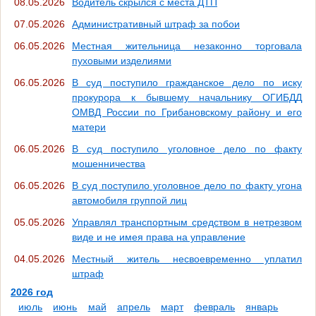
08.05.2026
Водитель скрылся с места ДТП
07.05.2026
Административный штраф за побои
06.05.2026
Местная жительница незаконно торговала
пуховыми изделиями
06.05.2026
В суд поступило гражданское дело по иску
прокурора к бывшему начальнику ОГИБДД
ОМВД России по Грибановскому району и его
матери
06.05.2026
В суд поступило уголовное дело по факту
мошенничества
06.05.2026
В суд поступило уголовное дело по факту угона
автомобиля группой лиц
05.05.2026
Управлял транспортным средством в нетрезвом
виде и не имея права на управление
04.05.2026
Местный житель несвоевременно уплатил
штраф
2026 год
июль
июнь
май
апрель
март
февраль
январь