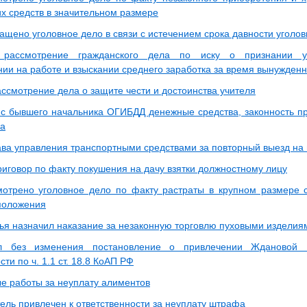
их средств в значительном размере
ащено уголовное дело в связи с истечением срока давности уголо
рассмотрение гражданского дела по иску о признании ув
нии на работе и взыскании среднего заработка за время вынужденн
ассмотрение дела о защите чести и достоинства учителя
 с бывшего начальника ОГИБДД денежные средства, законность п
на
ва управления транспортными средствами за повторный выезд на 
риговор по факту покушения на дачу взятки должностному лицу
отрено уголовное дело по факту растраты в крупном размере 
положения
ья назначил наказание за незаконную торговлю пуховыми изделия
л без изменения постановление о привлечении Ждановой 
сти по ч. 1.1 ст. 18.8 КоАП РФ
е работы за неуплату алиментов
ель привлечен к ответственности за неуплату штрафа