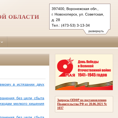
397400, Воронежская обл.,
г. Новохоперск, ул. Советская,
ОЙ ОБЛАСТИ
д. 28
Тел.: (473-53) 3-13-34
novohopersky.vrn@sudrf.ru
развернуть
емому в истязании двух
хранения без цели сбыта
Запросы ОПФР по постановлению
пизодам мелкого хищения
Правительства РФ от 28.06.2021 №
1037
хранения без цели сбыта