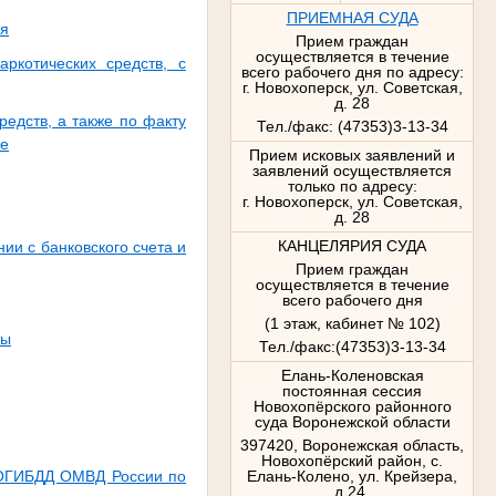
ПРИЕМНАЯ СУДА
ия
Прием граждан
осуществляется в течение
ркотических средств, с
всего рабочего дня по адресу:
г. Новохоперск, ул. Советская,
д. 28
редств, а также по факту
Тел./факс: (47353)3-13-34
ре
Прием исковых заявлений и
заявлений осуществляется
только по адресу:
г. Новохоперск, ул. Советская,
д. 28
КАНЦЕЛЯРИЯ СУДА
и с банковского счета и
Прием граждан
осуществляется в течение
всего рабочего дня
(1 этаж, кабинет № 102)
ты
Тел./факс:(47353)3-13-34
Елань-Коленовская
постоянная сессия
Новохопёрского районного
суда Воронежской области
397420, Воронежская область,
Новохопёрский район, с.
у ОГИБДД ОМВД России по
Елань-Колено, ул. Крейзера,
д.24,