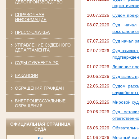
ДЕЛОПРОИЗВОДСТВО
наркотическ
СПРАВОЧНАЯ
10.07.2026
Судом прекр
ИНФОРМАЦИЯ
08.07.2026
Суд начал 
восстановле
ПРЕСС-СЛУЖБА
07.07.2026
Суд начал р
УПРАВЛЕНИЕ СУДЕБНОГО
ДЕПАРТАМЕНТА
02.07.2026
Суд взыскал
подтвержде
СУДЫ СУБЪЕКТА РФ
01.07.2026
Лишение пра
ВАКАНСИИ
30.06.2026
Суд вынес п
22.06.2026
Судом рассм
ОБРАЩЕНИЯ ГРАЖДАН
служебного 
ВНЕПРОЦЕССУАЛЬНЫЕ
10.06.2026
Мировой суд
ОБРАЩЕНИЯ
09.06.2026
Суд остави
ответственно
ОФИЦИАЛЬНАЯ СТРАНИЦА
08.06.2026
Обязательны
СУДА
04.06.2026
Местный жит
VK