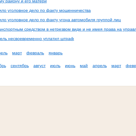
му району и его матери
пило уголовное дело по факту мошенничества
ило уголовное дело по факту угона автомобиля группой лиц
анспортным средством в нетрезвом виде и не имея права на управ
ель несвоевременно уплатил штраф
рель
март
февраль
январь
брь
сентябрь
август
июль
июнь
май
апрель
март
февр