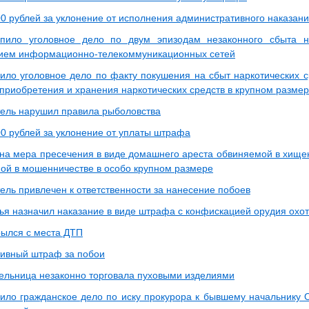
0 рублей за уклонение от исполнения административного наказан
пило уголовное дело по двум эпизодам незаконного сбыта на
ием информационно-телекоммуникационных сетей
пило уголовное дело по факту покушения на сбыт наркотических с
 приобретения и хранения наркотических средств в крупном разме
ель нарушил правила рыболовства
0 рублей за уклонение от уплаты штрафа
на мера пресечения в виде домашнего ареста обвиняемой в хищени
ой в мошенничестве в особо крупном размере
ель привлечен к ответственности за нанесение побоев
ья назначил наказание в виде штрафа с конфискацией орудия охо
рылся с места ДТП
ивный штраф за побои
ельница незаконно торговала пуховыми изделиями
пило гражданское дело по иску прокурора к бывшему начальник